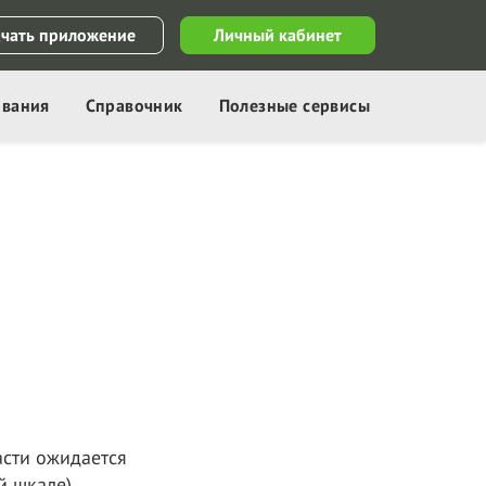
ачать приложение
Личный кабинет
ования
Справочник
Полезные сервисы
асти ожидается
й шкале).